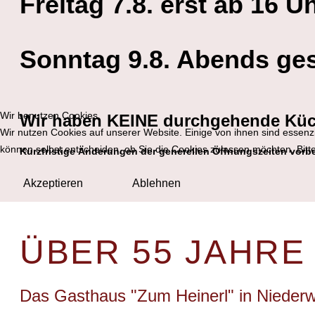
Freitag 7.8. erst ab 16 U
Sonntag 9.8. Abends ge
Wir benutzen Cookies
Wir haben KEINE durchgehende Kü
Wir nutzen Cookies auf unserer Website. Einige von ihnen sind essenzi
können selbst entscheiden, ob Sie die Cookies zulassen möchten. Bitte
Kurzfristige Änderungen der generellen Öffnungszeiten vorb
Akzeptieren
Ablehnen
ÜBER 55 JAHRE
Das Gasthaus "Zum Heinerl" in Nieder