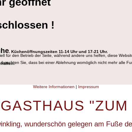
hr geöffnet
schlossen !
che
. Küchenöffnungszeiten 11-14 Uhr und 17-21 Uhr.
ell für den Betrieb der Seite, während andere uns helfen, diese Websi
 beachten Sie, dass bei einer Ablehnung womöglich nicht mehr alle Fun
ehalten.
Weitere Informationen
|
Impressum
 GASTHAUS "ZUM
winkling, wunderschön gelegen am Fuße d