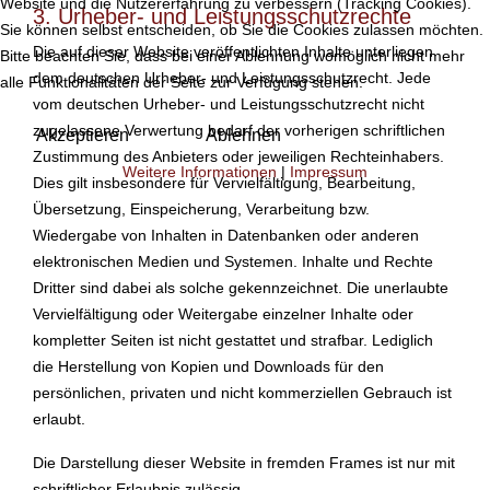
Website und die Nutzererfahrung zu verbessern (Tracking Cookies).
3. Urheber- und Leistungsschutzrechte
Sie können selbst entscheiden, ob Sie die Cookies zulassen möchten.
Die auf dieser Website veröffentlichten Inhalte unterliegen
Bitte beachten Sie, dass bei einer Ablehnung womöglich nicht mehr
dem deutschen Urheber- und Leistungsschutzrecht. Jede
alle Funktionalitäten der Seite zur Verfügung stehen.
vom deutschen Urheber- und Leistungsschutzrecht nicht
zugelassene Verwertung bedarf der vorherigen schriftlichen
Akzeptieren
Ablehnen
Zustimmung des Anbieters oder jeweiligen Rechteinhabers.
Weitere Informationen
|
Impressum
Dies gilt insbesondere für Vervielfältigung, Bearbeitung,
Übersetzung, Einspeicherung, Verarbeitung bzw.
Wiedergabe von Inhalten in Datenbanken oder anderen
elektronischen Medien und Systemen. Inhalte und Rechte
Dritter sind dabei als solche gekennzeichnet. Die unerlaubte
Vervielfältigung oder Weitergabe einzelner Inhalte oder
kompletter Seiten ist nicht gestattet und strafbar. Lediglich
die Herstellung von Kopien und Downloads für den
persönlichen, privaten und nicht kommerziellen Gebrauch ist
erlaubt.
Die Darstellung dieser Website in fremden Frames ist nur mit
schriftlicher Erlaubnis zulässig.