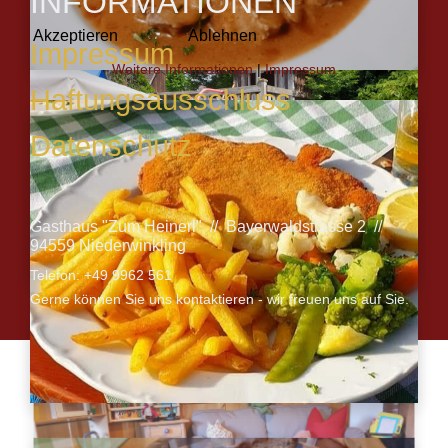
INFORMATIONEN
Akzeptieren
Ablehnen
Impressum
Weitere Informationen
|
Impressum
Haftungsausschluss
Datenschutz
Gasthaus "Zum Heinerl" // Bayerwaldstrasse 2 //
94559 Niederwinkling
Telefon: +49 9962 561
Gerne können Sie uns kontaktieren - wir freuen uns auf Sie.
© Gasthaus Zum Heinerl 2026, Powered by
Webdesign
Wirth
Redaktion