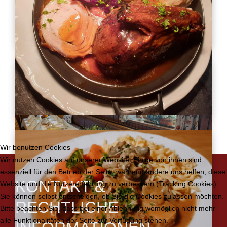
Wir benutzen Cookies
Wir nutzen Cookies auf unserer Website. Einige von ihnen sind
essenziell für den Betrieb der Seite, während andere uns helfen, diese
KONTAKT &
Website und die Nutzererfahrung zu verbessern (Tracking Cookies).
Sie können selbst entscheiden, ob Sie die Cookies zulassen möchten.
RECHTLICHE
Bitte beachten Sie, dass bei einer Ablehnung womöglich nicht mehr
alle Funktionalitäten der Seite zur Verfügung stehen.